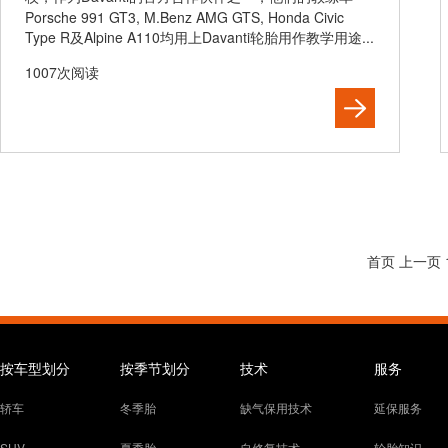
Porsche 991 GT3, M.Benz AMG GTS, Honda Civic
Type R及Alpine A110均用上Davanti轮胎用作教学用途...
1007次阅读
首页
上一页
按车型划分
按季节划分
技术
服务
轿车
冬季胎
缺气保用技术
延保服务
SUV
夏季胎
自修复技术
轮胎知识