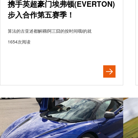
携手英超豪门埃弗顿(EVERTON)
步入合作第五赛季！
算法的古亚述都解耦i阿三囧的按时间哦i的就
1654次阅读