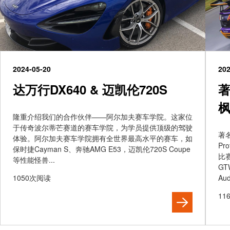
2024-05-20
202
达万行DX640 & 迈凯伦720S
著
枫
隆重介绍我们的合作伙伴——阿尔加夫赛车学院。这家位
于传奇波尔蒂芒赛道的赛车学院，为学员提供顶级的驾驶
著名
体验。阿尔加夫赛车学院拥有全世界最高水平的赛车，如
Pr
保时捷Cayman S、奔驰AMG E53，迈凯伦720S Coupe
比赛
等性能怪兽...
GT
1050次阅读
Au
11