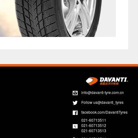
info@davanti-tyre.com.cn
Follow us@davanti_tyres
facebook.com/DavantiTyres
021-60713511
021-60713512
021-60713513