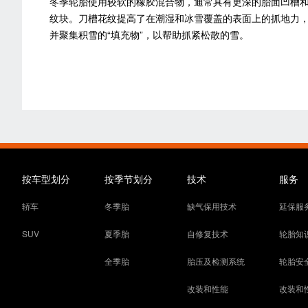
冬季轮胎使用较软的橡胶混合物，通常具有更深的胎面凹槽
纹块。刀槽花纹提高了在潮湿和冰雪覆盖的表面上的抓地力
并聚集积雪的“填充物”，以帮助抓紧松散的雪。
按车型划分
按季节划分
技术
服务
轿车
冬季胎
缺气保用技术
延保服
SUV
夏季胎
自修复技术
轮胎知
全季胎
胎压及检测系统
轮胎安
改装和性能
改装和