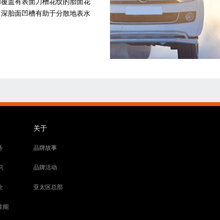
和覆盖有表面刀槽花纹的胎面花
，深胎面凹槽有助于分散地表水
关于
务
品牌故事
识
品牌活动
全
亚太区总部
性能