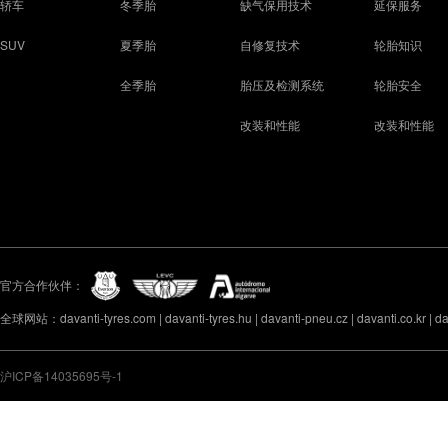
轿车
冬季胎
缺气保用技术
延保服务
SUV
夏季胎
自修复技术
轮胎知识
全季胎
胎压及检测系统
轮胎安全
改装和性能
改装和性能
官方合作伙伴：
全球网站：davanti-tyres.com | davanti-tyres.hu | davanti-pneu.cz | davanti.co.kr | davan
沪ICP备14035695号-1