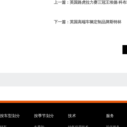
上一篇：
英国路虎拉力赛三冠王埃德·科布
下一篇：
英国高端车辆定制品牌斯特林
按车型划分
按季节划分
技术
服务
轿车
冬季胎
缺气保用技术
延保服务